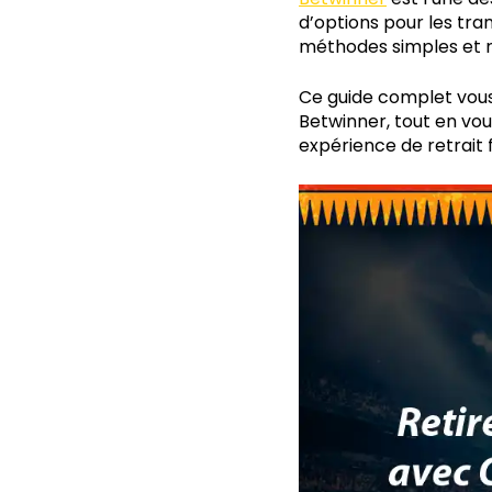
d’options pour les tran
méthodes simples et ra
Ce guide complet vous
Betwinner, tout en vou
expérience de retrait f