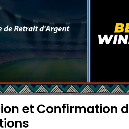
tion et Confirmation 
tions