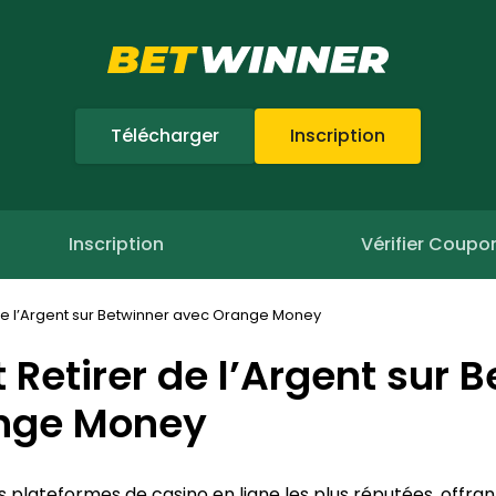
Télécharger
Inscription
Inscription
Vérifier Coupo
e l’Argent sur Betwinner avec Orange Money
etirer de l’Argent sur B
nge Money
s plateformes de casino en ligne les plus réputées, offra