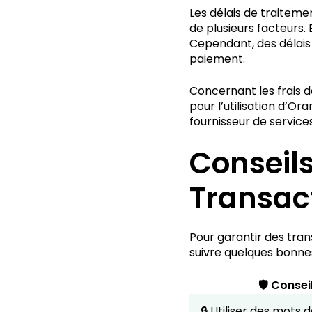
Les délais de traiteme
de plusieurs facteurs. 
Cependant, des délais 
paiement.
Concernant les frais 
pour l’utilisation d’Or
fournisseur de service
Conseils
Transac
Pour garantir des tra
suivre quelques bonnes
🛡️ Consei
🔒 Utiliser des mots 