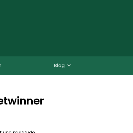
n
Blog
etwinner
nt une multitude