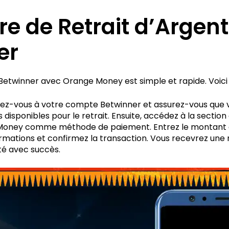
e de Retrait d’Argen
er
 Betwinner avec Orange Money est simple et rapide. Voici
tez-vous à votre compte Betwinner et assurez-vous que 
disponibles pour le retrait. Ensuite, accédez à la section 
Money comme méthode de paiement. Entrez le montant q
nformations et confirmez la transaction. Vous recevrez une n
ité avec succès.