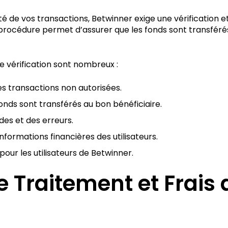
ité de vos transactions, Betwinner exige une vérification 
 procédure permet d’assurer que les fonds sont transfér
 vérification sont nombreux :
es transactions non autorisées.
onds sont transférés au bon bénéficiaire.
des et des erreurs.
informations financières des utilisateurs.
 pour les utilisateurs de Betwinner.
e Traitement et Frais 