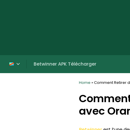
Betwinner APK Télécharger
Home
»
Comment Retirer d
Comment R
avec Ora
Betwinner
est l’une de