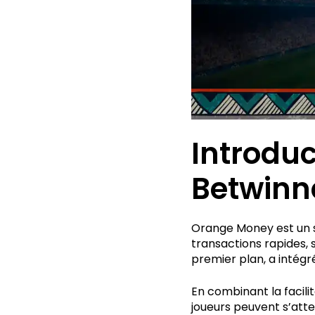
Introdu
Betwinn
Orange Money est un se
transactions rapides, 
premier plan, a intég
En combinant la facili
joueurs peuvent s’atte