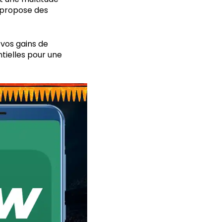
r propose des
vos gains de
ntielles pour une