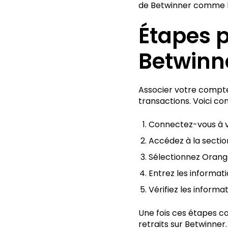
de Betwinner comme le
Étapes 
Betwinn
Associer votre compte
transactions. Voici c
Connectez-vous à 
Accédez à la secti
Sélectionnez Orange
Entrez les informa
Vérifiez les informat
Une fois ces étapes c
retraits sur Betwinner.